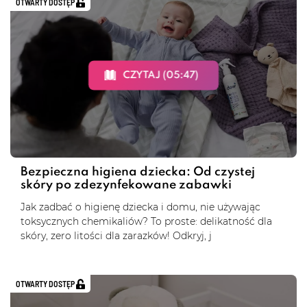
OTWARTY DOSTĘP
CZYTAJ (05:47)
Bezpieczna higiena dziecka: Od czystej
skóry po zdezynfekowane zabawki
Jak zadbać o higienę dziecka i domu, nie używając
toksycznych chemikaliów? To proste: delikatność dla
skóry, zero litości dla zarazków! Odkryj, j
OTWARTY DOSTĘP