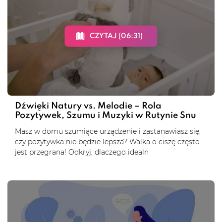
CZYTAJ (06:31)
Dźwięki Natury vs. Melodie – Rola
Pozytywek, Szumu i Muzyki w Rutynie Snu
Masz w domu szumiące urządzenie i zastanawiasz się,
czy pozytywka nie będzie lepsza? Walka o ciszę często
jest przegrana! Odkryj, dlaczego idealn