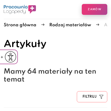
ZAMÓW
Strona główna
Rodzaj materiałów
Ar
Artykuły
iejsz czcionkę
Powiększ czcionkę
yślna czcionka
Mamy 64 materiały na ten
temat
FILTRUJ