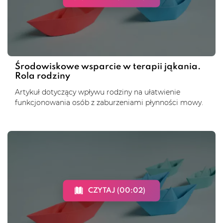
Środowiskowe wsparcie w terapii jąkania.
Rola rodziny
Artykuł dotyczący wpływu rodziny na ułatwienie
funkcjonowania osób z zaburzeniami płynności mowy.
CZYTAJ (00:02)