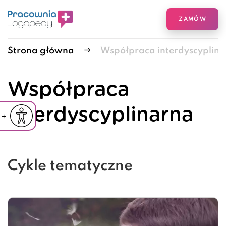
ZAMÓW
Strona główna
Współpraca interdyscyplin
Współpraca
interdyscyplinarna
iejsz czcionkę
Powiększ czcionkę
yślna czcionka
Cykle tematyczne