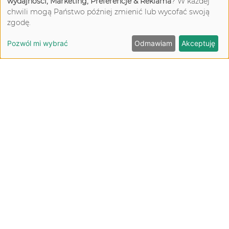
wydajności, Marketing, Preferencje & Reklama
? W każdej
chwili mogą Państwo później zmienić lub wycofać swoją
zgodę.
Pozwól mi wybrać
Odmawiam
Akceptuję
CZYTAJ (00:02)
Odwodnienie i niedożywienie, czyli
zaburzenia połykania okiem dietetyka
Artykuł dotyczący zaburzeń połykania, które oczyma
dietetyka są postrzegane jako czynnik prowadzący do
odwodnienia i niedożywienia.