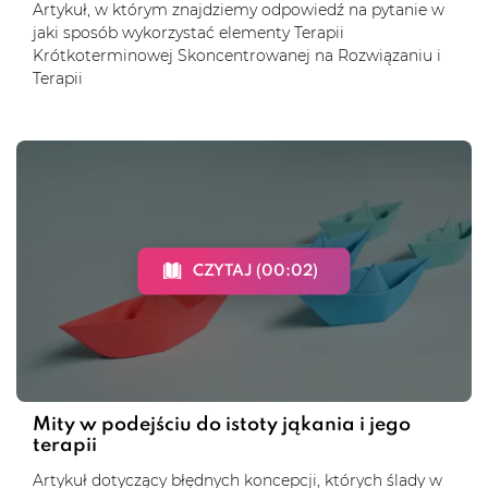
Artykuł, w którym znajdziemy odpowiedź na pytanie w
jaki sposób wykorzystać elementy Terapii
Krótkoterminowej Skoncentrowanej na Rozwiązaniu i
Terapii
CZYTAJ (00:02)
Mity w podejściu do istoty jąkania i jego
terapii
Artykuł dotyczący błędnych koncepcji, których ślady w