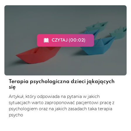
CZYTAJ (00:02)
Terapia psychologiczna dzieci jąkających
się
Artykuł, który odpowiada na pytania w jakich
sytuacjach warto zaproponować pacjentowi pracę z
psychologiem oraz na jakich zasadach taka terapia
psycho