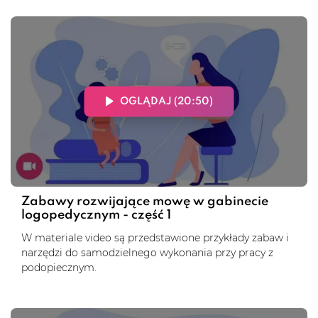
OGLĄDAJ (20:50)
Zabawy rozwijające mowę w gabinecie
logopedycznym - część 1
W materiale video są przedstawione przykłady zabaw i
narzędzi do samodzielnego wykonania przy pracy z
podopiecznym.