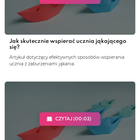
Jak skutecznie wspierać ucznia jąkającego
się?
Artykuł dotyczący efektywnych sposobów wspierania
ucznia z zaburzeniami jąkania.
CZYTAJ (00:02)