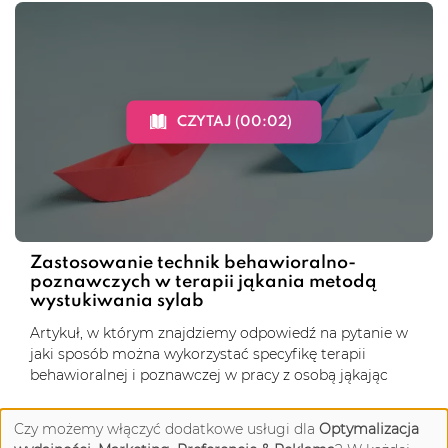
CZYTAJ (00:02)
Zastosowanie technik behawioralno-
poznawczych w terapii jąkania metodą
wystukiwania sylab
Artykuł, w którym znajdziemy odpowiedź na pytanie w
jaki sposób można wykorzystać specyfikę terapii
behawioralnej i poznawczej w pracy z osobą jąkając
Czy możemy włączyć dodatkowe usługi dla
Optymalizacja