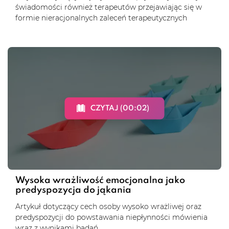
świadomości również terapeutów przejawiając się w
formie nieracjonalnych zaleceń terapeutycznych
CZYTAJ (00:02)
Wysoka wrażliwość emocjonalna jako
predyspozycja do jąkania
Artykuł dotyczący cech osoby wysoko wrażliwej oraz
predyspozycji do powstawania niepłynności mówienia
wraz z wynikami badań.