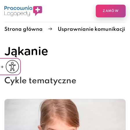
ZAMÓW
Strona główna
Usprawnianie komunikacji
Jąkanie
iejsz czcionkę
Powiększ czcionkę
yślna czcionka
Cykle tematyczne