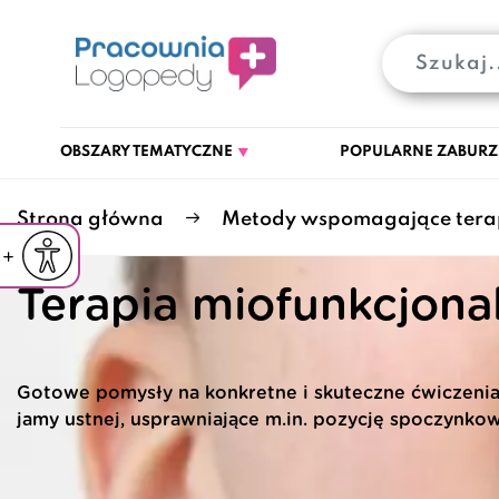
OBSZARY TEMATYCZNE
POPULARNE ZABURZ
Strona główna
Metody wspomagające tera
iejsz czcionkę
Powiększ czcionkę
yślna czcionka
Terapia miofunkcjona
Gotowe pomysły na konkretne i skuteczne ćwiczenia 
jamy ustnej, usprawniające m.in. pozycję spoczynkową