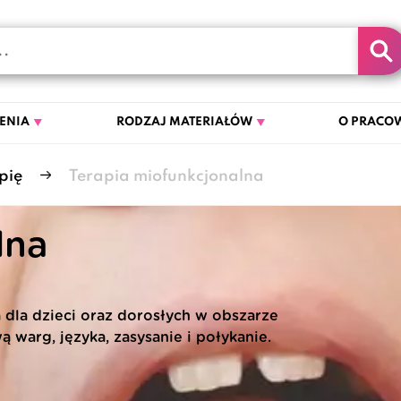
ENIA
RODZAJ MATERIAŁÓW
O PRACOW
pię
Terapia miofunkcjonalna
lna
dla dzieci oraz dorosłych w obszarze
 warg, języka, zasysanie i połykanie.