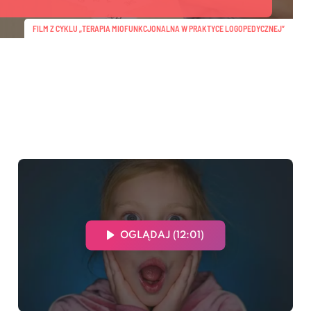
FILM Z CYKLU „TERAPIA MIOFUNKCJONALNA W PRAKTYCE LOGOPEDYCZNEJ”
OGLĄDAJ (12:01)