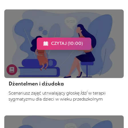
CZYTAJ (10:00)
Dżentelmen i dżudoka
Scenariusz zajęć utrwalający głoskę /dż/ w terapii
sygmatyzmu dla dzieci w wieku przedszkolnym