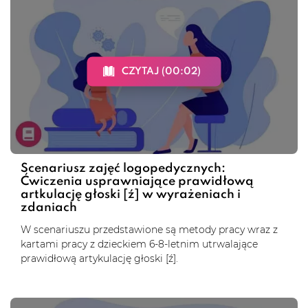
CZYTAJ (00:02)
Scenariusz zajęć logopedycznych:
Ćwiczenia usprawniające prawidłową
artkulację głoski [ź] w wyrażeniach i
zdaniach
W scenariuszu przedstawione są metody pracy wraz z
kartami pracy z dzieckiem 6-8-letnim utrwalające
prawidłową artykulację głoski [ź].