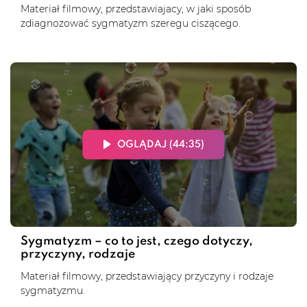
Materiał filmowy, przedstawiajacy, w jaki sposób
zdiagnozować sygmatyzm szeregu ciszącego.
OGLĄDAJ (44:35)
Sygmatyzm – co to jest, czego dotyczy,
przyczyny, rodzaje
Materiał filmowy, przedstawiający przyczyny i rodzaje
sygmatyzmu.