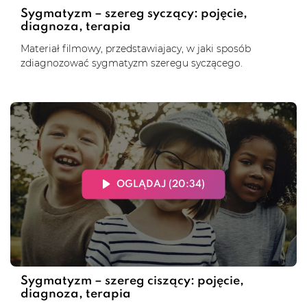
Sygmatyzm – szereg syczący: pojęcie,
diagnoza, terapia
Materiał filmowy, przedstawiajacy, w jaki sposób
zdiagnozować sygmatyzm szeregu syczącego.
OGLĄDAJ (20:34)
Sygmatyzm – szereg ciszący: pojęcie,
diagnoza, terapia