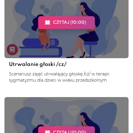
CZYTAJ (10:00)
Utrwalanie głoski /cz/
Scenariusz zajęć utrwalający głoskę /cz/ w terapii
sygmatyzmu dla dzieci w wieku przedszkolnym
CZYTAJ (10:00)