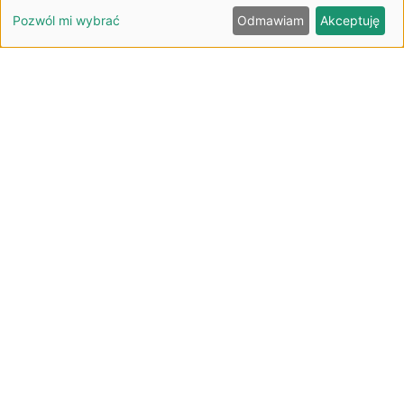
Pozwól mi wybrać
Odmawiam
Akceptuję
Pranie z głoską /ż/
Scenariusz zajęć utrwalający głoskę /ż/ w terapii
sygmatyzmu dla dzieci w wieku przedszkolnym
CZYTAJ (10:00)
Łamańce językowe