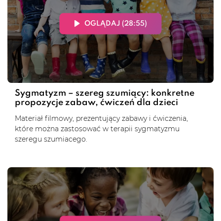
OGLĄDAJ (28:55)
Sygmatyzm – szereg szumiący: konkretne
propozycje zabaw, ćwiczeń dla dzieci
Materiał filmowy, prezentujący zabawy i ćwiczenia,
które można zastosować w terapii sygmatyzmu
szeregu szumiacego.