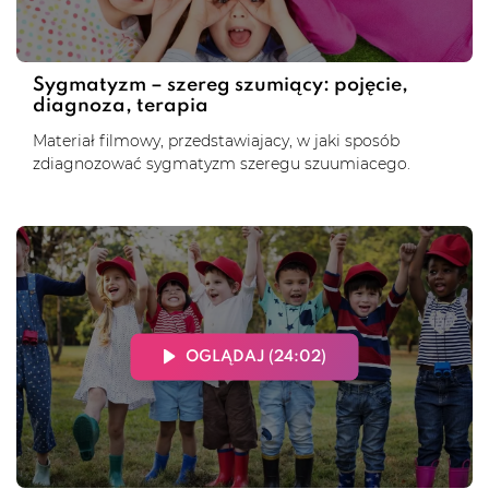
Sygmatyzm – szereg szumiący: pojęcie,
diagnoza, terapia
Materiał filmowy, przedstawiajacy, w jaki sposób
zdiagnozować sygmatyzm szeregu szuumiacego.
OGLĄDAJ (24:02)