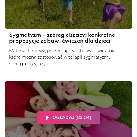
Sygmatyzm – szereg ciszący: konkretne
propozycje zabaw, ćwiczeń dla dzieci
Materiał filmowy, prezentujący zabawy i ćwiczenia,
które można zastosować w terapii sygmatyzmu
szeregu ciszącego.
OGLĄDAJ (23:34)