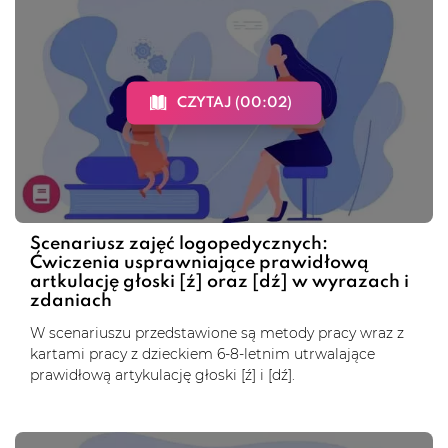
CZYTAJ (00:02)
Scenariusz zajęć logopedycznych:
Ćwiczenia usprawniające prawidłową
artkulację głoski [ź] oraz [dź] w wyrazach i
zdaniach
W scenariuszu przedstawione są metody pracy wraz z
kartami pracy z dzieckiem 6-8-letnim utrwalające
prawidłową artykulację głoski [ź] i [dź].