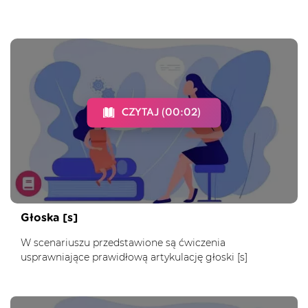
CZYTAJ (00:02)
Głoska [s]
W scenariuszu przedstawione są ćwiczenia
usprawniające prawidłową artykulację głoski [s]