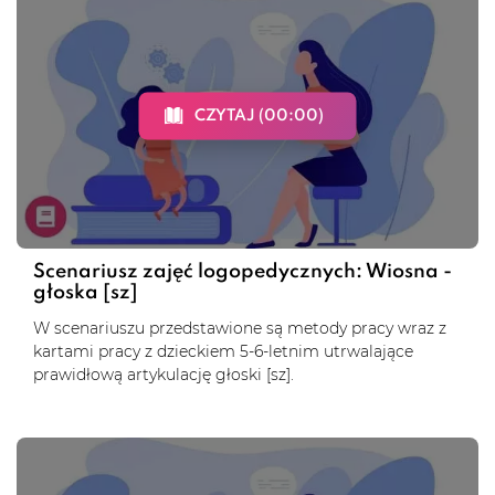
CZYTAJ (00:00)
Scenariusz zajęć logopedycznych: Wiosna -
głoska [sz]
W scenariuszu przedstawione są metody pracy wraz z
kartami pracy z dzieckiem 5-6-letnim utrwalające
prawidłową artykulację głoski [sz].