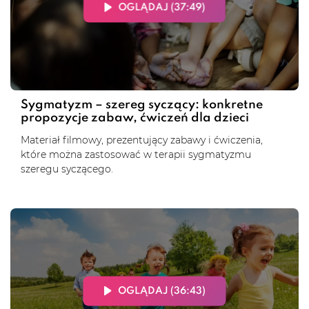
OGLĄDAJ (37:49)
Sygmatyzm – szereg syczący: konkretne
propozycje zabaw, ćwiczeń dla dzieci
Materiał filmowy, prezentujący zabawy i ćwiczenia,
które można zastosować w terapii sygmatyzmu
szeregu syczącego.
OGLĄDAJ (36:43)