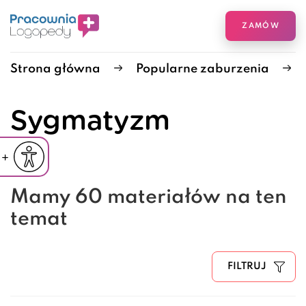
ZAMÓW
Strona główna
Popularne zaburzenia
Sygmatyzm
iejsz czcionkę
Powiększ czcionkę
yślna czcionka
Mamy 60 materiałów na ten
temat
FILTRUJ