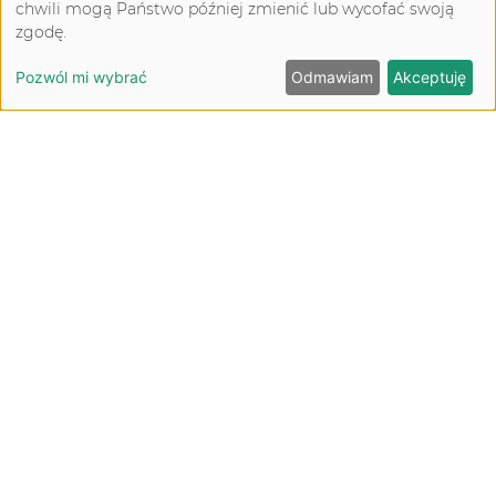
chwili mogą Państwo później zmienić lub wycofać swoją
zgodę.
OGLĄDAJ (23:41)
Pozwól mi wybrać
Odmawiam
Akceptuję
Studium przypadku nr 1 -Terapia
miofunkcjonalna
Materiał video stanowi omówienie studium przypadku
pacjenta lat 14.
OGLĄDAJ (12:01)