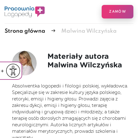
ZAMÓW
Strona główna
Malwina Wilczyńska
Materiały autora
Malwina Wilczyńska
iejsz czcionkę
Powiększ czcionkę
yślna czcionka
Absolwentka logopedii i filologii polskiej, wykładowca.
Specjalizuje się w zakresie kultury języka polskiego,
retoryki, emisji i higieny głosu. Prowadzi zajęcia z
zakresu dykcji, emisji i higieny głosu, terapię
indywidualną i grupową dzieci i młodzieży, a także
terapię osób dorosłych zmagających się z chorobami
neurologicznymi. Autorka licznych artykułów i
materiałów merytorycznych, prowadzi szkolenia i
warsztaty.