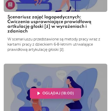
Scenariusz zajęć logopedycznych:
Ćwiczenia usprawniające prawidłową
artkulację głoski [ź] w wyrażeniach i
zdaniach
W scenariuszu przedstawione są metody pracy wraz z
kartami pracy z dzieckiem 6-8-letnim utrwalające
prawidłową artykulację głoski [ź].
OGLĄDAJ (18:00)