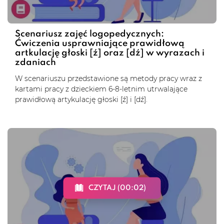
Scenariusz zajęć logopedycznych:
Ćwiczenia usprawniające prawidłową
artkulację głoski [ź] oraz [dź] w wyrazach i
zdaniach
W scenariuszu przedstawione są metody pracy wraz z
kartami pracy z dzieckiem 6-8-letnim utrwalające
prawidłową artykulację głoski [ź] i [dź].
CZYTAJ (00:02)