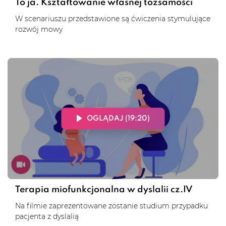
To ja. Kształtowanie własnej tożsamości
W scenariuszu przedstawione są ćwiczenia stymulujące
rozwój mowy
OGLĄDAJ (19:20)
Terapia miofunkcjonalna w dyslalii cz.IV
Na filmie zaprezentowane zostanie studium przypadku
pacjenta z dyslalią