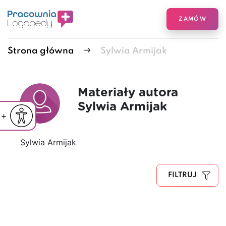
ZAMÓW
Strona główna
Sylwia Armijak
Materiały autora
Sylwia Armijak
iejsz czcionkę
Powiększ czcionkę
yślna czcionka
Sylwia Armijak
FILTRUJ