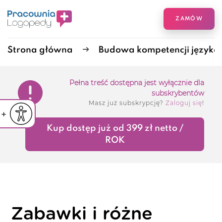
ZAMÓW
Strona główna
Budowa kompetencji języka 
Pełna treść dostępna jest wyłącznie dla
subskrybentów
Masz już subskrypcję?
Zaloguj się
!
iejsz czcionkę
Powiększ czcionkę
yślna czcionka
Kup dostęp już od 399 zł netto /
ROK
Zabawki i różne