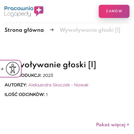
ZAMÓW
Strona główna
Wywoływanie głoski [l]
Wywoływanie głoski [l]
iejsz czcionkę
Powiększ czcionkę
yślna czcionka
ROK PRODUKCJI:
2023
AUTORZY:
Aleksandra Skoczek - Nowak
ILOŚĆ ODCINKÓW:
1
ŁĄCZNY CZAS ODCINKÓW:
0h 0m
Pokaż więcej +