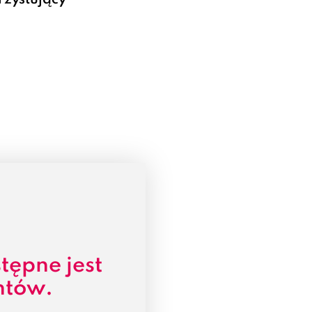
zystujący
tępne jest
ntów.