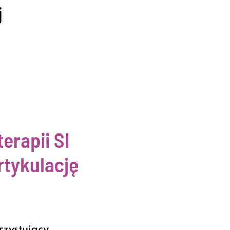
j
erapii SI
rtykulację