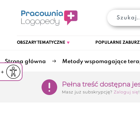
OBSZARY TEMATYCZNE
POPULARNE ZABURZ
Strona główna
Metody wspomagające tera
iejsz czcionkę
Powiększ czcionkę
yślna czcionka
Pełna treść dostępna je
Masz już subskrypcję?
Zaloguj się
!