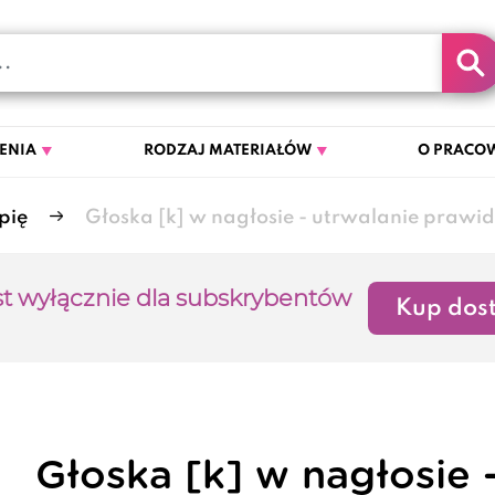
ENIA
RODZAJ MATERIAŁÓW
O PRACOW
pię
Głoska [k] w nagłosie - utrwalanie prawid
st wyłącznie dla subskrybentów
Kup dost
Głoska [k] w nagłosie 