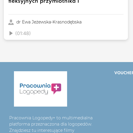
fleksyjnych przymiotnika 1
dr Ewa Jeżewska-Krasnodębska
(01:48)
VOUCHE
Pracownia Logopedy+ to multimedialna
platforma przeznaczona dla logopedów.
Znajdziesz tu interesujące filmy