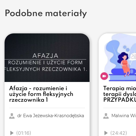
Podobne materiały
Afazja - rozumienie i
Terapia mi
użycie form fleksyjnych
terapii dys
rzeczownika 1
PRZYPADK
dr Ewa Jeżewska-Krasnodębska
Malwina Wi
(01:16)
(24:42)