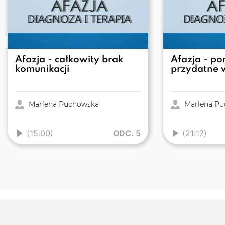
Afazja - całkowity brak
Afazja - p
komunikacji
przydatne w
Marlena Puchowska
Marlena Pu
(15:00)
ODC. 5
(21:17)