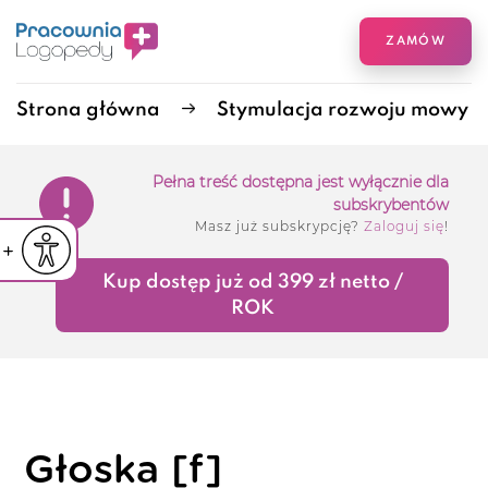
ZAMÓW
Strona główna
Stymulacja rozwoju mowy
Pełna treść dostępna jest wyłącznie dla
subskrybentów
Masz już subskrypcję?
Zaloguj się
!
iejsz czcionkę
Powiększ czcionkę
yślna czcionka
Kup dostęp już od 399 zł netto /
ROK
Głoska [f]