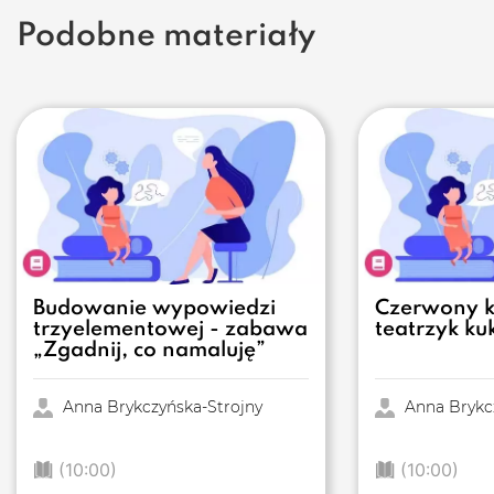
Podobne materiały
Budowanie wypowiedzi
Czerwony k
trzyelementowej - zabawa
teatrzyk ku
„Zgadnij, co namaluję”
Anna Brykczyńska-Strojny
Anna Brykcz
(10:00)
(10:00)