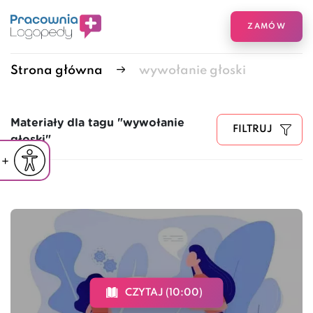
ZAMÓW
Strona główna
wywołanie głoski
Materiały dla tagu "wywołanie
FILTRUJ
głoski"
iejsz czcionkę
Powiększ czcionkę
yślna czcionka
CZYTAJ (10:00)