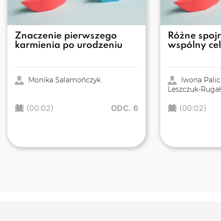
Znaczenie pierwszego
Różne spojr
karmienia po urodzeniu
wspólny cel
Monika Salamończyk
Iwona Palic
Leszczuk-Ruga
(00:02)
ODC. 6
(00:02)