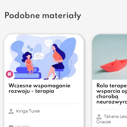
Podobne materiały
Wczesne wspomaganie
Rola terape
rozwoju - terapia
wsparcia o
chorobą
neurozwyr
Kinga Turek
Tatiana Lew
Gnacek