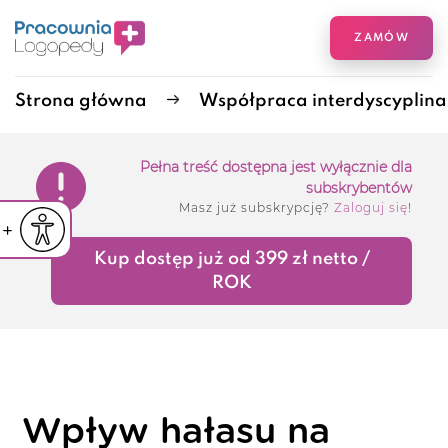
ZAMÓW
Strona główna
Współpraca interdyscyplin
Pełna treść dostępna jest wyłącznie dla
subskrybentów
Masz już subskrypcję?
Zaloguj się
!
iejsz czcionkę
Powiększ czcionkę
yślna czcionka
Kup dostęp już od 399 zł netto /
ROK
Wpływ hałasu na