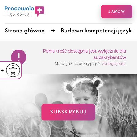
ZAMÓW
Strona główna
Budowa kompetencji języka 
Pełna treść dostępna jest wyłącznie dla
subskrybentów
Masz już subskrypcję?
Zaloguj się
!
iejsz czcionkę
Powiększ czcionkę
yślna czcionka
SUBSKRYBUJ