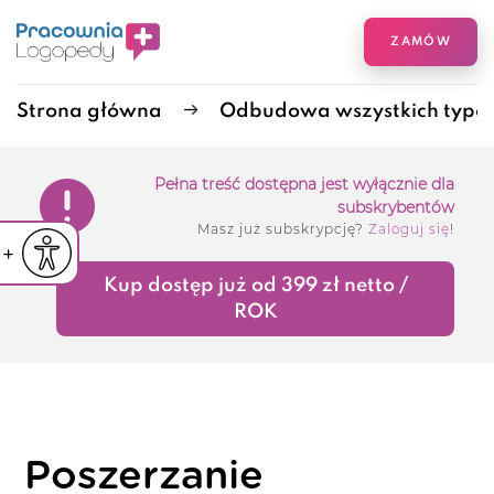
ZAMÓW
Strona główna
Odbudowa wszystkich typó
Pełna treść dostępna jest wyłącznie dla
subskrybentów
Masz już subskrypcję?
Zaloguj się
!
iejsz czcionkę
Powiększ czcionkę
yślna czcionka
Kup dostęp już od 399 zł netto /
ROK
Poszerzanie