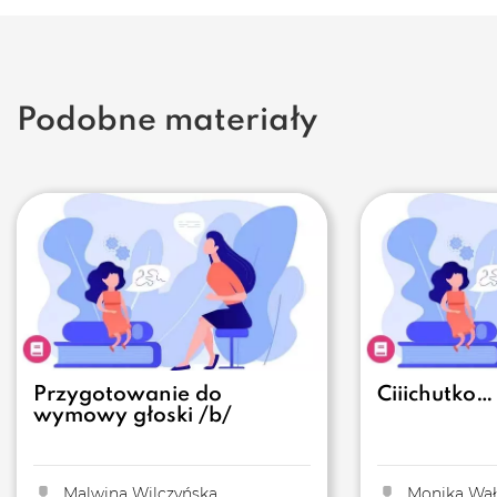
Podobne materiały
Przygotowanie do
Ciiichutko…
wymowy głoski /b/
Malwina Wilczyńska
Monika Wał