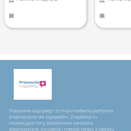
Pracownia Logopedy+ to multimedialna platforma
przeznaczona dla logopedów. Znajdziesz tu
interesujące filmy szkoleniowe, narzędzia
diagnostyczne, ćwiczenia i metody terapii z zakresu