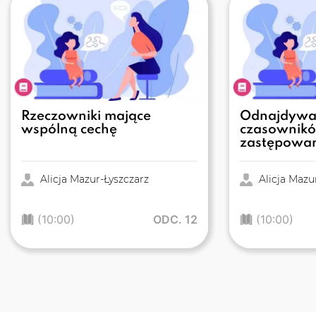
Rzeczowniki mające
Odnajdywa
wspólną cechę
czasownik
zastępowan
Alicja Mazur-Łyszczarz
Alicja Mazu
(10:00)
ODC. 12
(10:00)