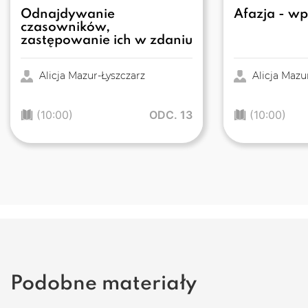
Odnajdywanie
Afazja - w
czasowników,
zastępowanie ich w zdaniu
Alicja Mazur-Łyszczarz
Alicja Mazu
(10:00)
ODC. 13
(10:00)
Podobne materiały