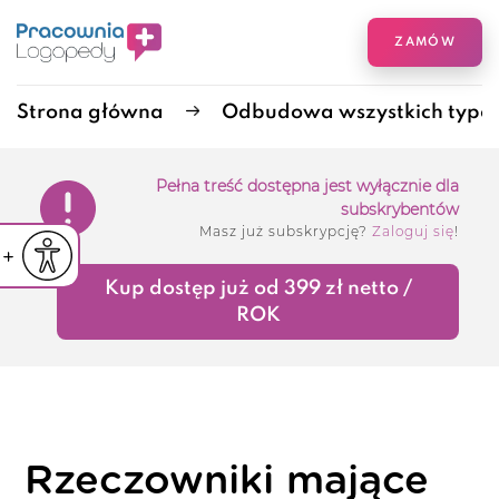
ZAMÓW
Strona główna
Odbudowa wszystkich typó
Pełna treść dostępna jest wyłącznie dla
subskrybentów
Masz już subskrypcję?
Zaloguj się
!
iejsz czcionkę
Powiększ czcionkę
yślna czcionka
Kup dostęp już od 399 zł netto /
ROK
Rzeczowniki mające