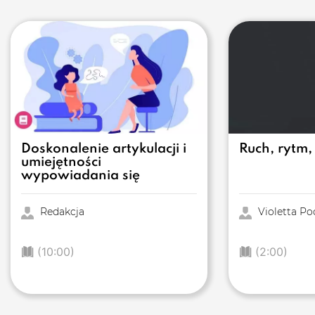
Doskonalenie artykulacji i
Ruch, rytm,
umiejętności
wypowiadania się
Redakcja
Violetta Po
(10:00)
(2:00)