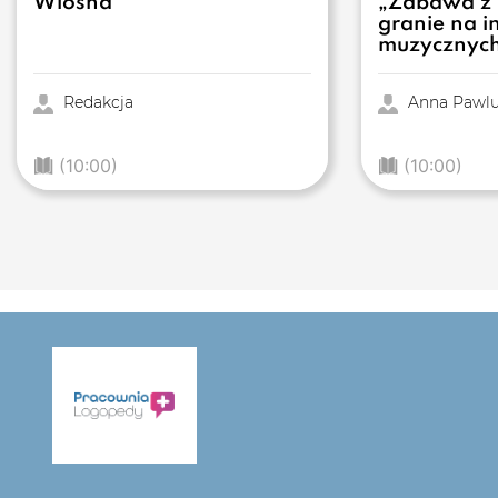
Wiosna
„Zabawa z 
granie na 
muzycznyc
Redakcja
Anna Pawlu
(10:00)
(10:00)