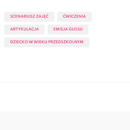
SCENARIUSZ ZAJĘĆ
ĆWICZENIA
ARTYKULACJA
EMISJA GŁOSU
DZIECKO W WIEKU PRZEDSZKOLNYM