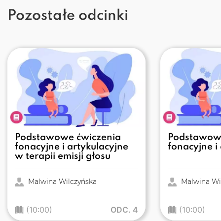
Pozostałe odcinki
Podstawowe ćwiczenia
Podstawowe
fonacyjne i artykulacyjne
fonacyjne i
w terapii emisji głosu
Malwina Wilczyńska
Malwina Wi
(10:00)
ODC. 4
(10:00)