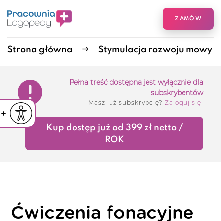
ZAMÓW
Strona główna
Stymulacja rozwoju mowy
Pełna treść dostępna jest wyłącznie dla
subskrybentów
Masz już subskrypcję?
Zaloguj się
!
iejsz czcionkę
Powiększ czcionkę
yślna czcionka
Kup dostęp już od 399 zł netto /
ROK
Ćwiczenia fonacyjne