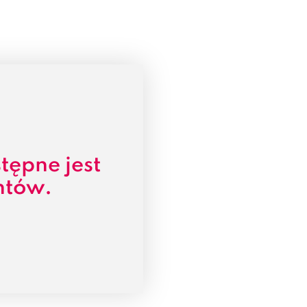
tępne jest
ntów.