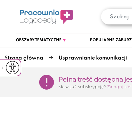
OBSZARY TEMATYCZNE
POPULARNE ZABURZ
Strona główna
Usprawnianie komunikacji
iejsz czcionkę
Powiększ czcionkę
yślna czcionka
Pełna treść dostępna je
Masz już subskrypcję?
Zaloguj się
!