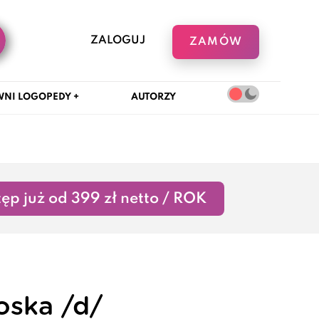
ZALOGUJ
ZAMÓW
NI LOGOPEDY +
AUTORZY
ęp już od 399 zł netto / ROK
oska /d/