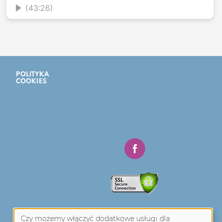
(43:26)
POLITYKA
DOSTĘPNOŚĆ
COOKIES
CYFROWA
Czy możemy włączyć dodatkowe usługi dla