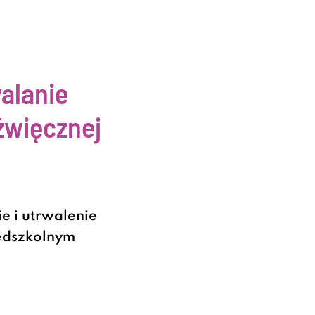
alanie
źwięcznej
 i utrwalenie
zedszkolnym