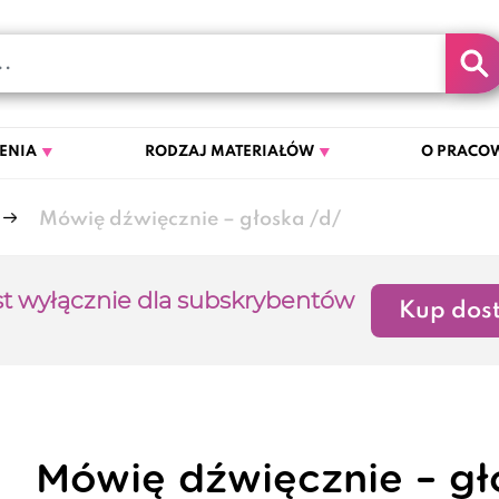
ENIA
RODZAJ MATERIAŁÓW
O PRACOW
Mówię dźwięcznie – głoska /d/
st wyłącznie dla subskrybentów
Kup dost
Mówię dźwięcznie – gł